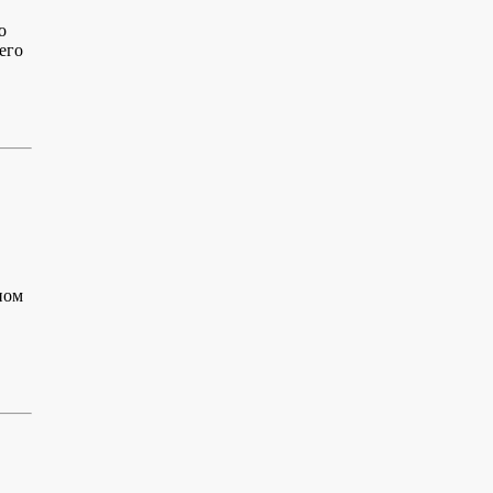
о
его
ном