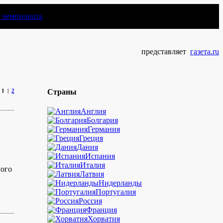
чемпионата
представляет
газета.ru
1
|
2
Страны
Англия
Болгария
Германия
Греция
Дания
Испания
Италия
ного
Латвия
Нидерланды
Португалия
Россия
Франция
Хорватия