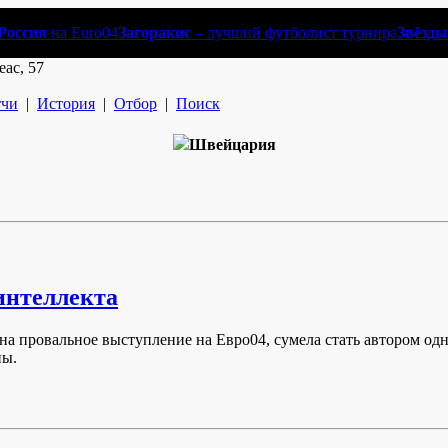
Россия
на Euro04
Загоракис
– лучший футболист турнира
Звёзды
еас, 57
чи
|
История
|
Отбор
|
Поиск
Швейцария
интеллекта
а провальное выступление на Евро04, сумела стать автором од
пы.