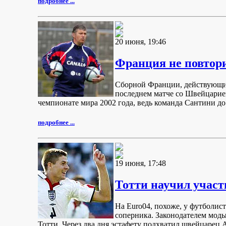
подробнее ...
20 июня, 19:46
Франция не повтор
Сборной Франции, действующим
последнем матче со Швейцарие
чемпионате мира 2002 года, ведь команда Сантини до
подробнее ...
19 июня, 17:48
Тотти научил участ
На Euro04, похоже, у футболис
соперника. Законодателем мод
Тотти. Через два дня эстафету подхватил швейцарец 