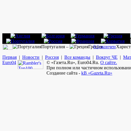
Португалия –
Греция
0:1
окончен
Харист
Первая
|
Новости
|
Россия
|
Все команды
|
Вокруг ЧЕ
|
Мат
Euro
04
© «Газета.Ru», Euro04.Ru.
О сайте.
При полном или частичном использовании
Создание сайта -
kB «Gazeta.Ru»