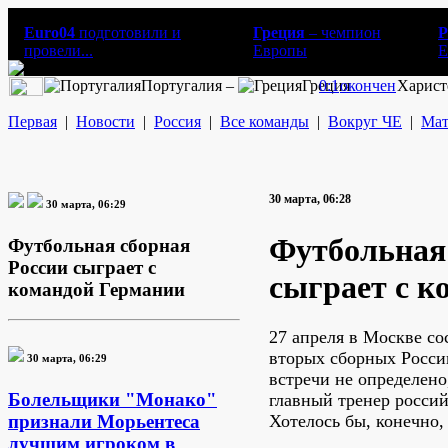
Euro04
подготовили и
Греция
– чемпион
Р
провели...
Европы
E
Португалия –
Греция
0:1
окончен
Харист
Первая
|
Новости
|
Россия
|
Все команды
|
Вокруг ЧЕ
|
Мат
30 марта, 06:28
30 марта, 06:29
Футбольная
Футбольная сборная
России сыграет с
сыграет с к
командой Германии
27 апреля в Москве со
вторых сборных Росси
30 марта, 06:29
встречи не определено
Болельщики "Монако"
главный тренер росси
Хотелось бы, конечно,
признали Морьентеса
лучшим игроком в