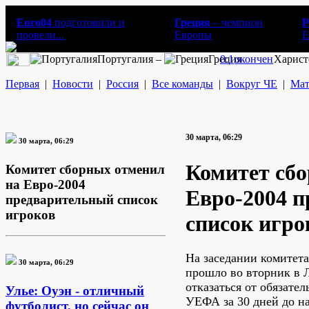
Euro04
подготовили и
Греция
– чемпион
Р
провели...
Европы
E
Португалия –
Греция
0:1
окончен
Харист
Первая
|
Новости
|
Россия
|
Все команды
|
Вокруг ЧЕ
|
Мат
30 марта, 06:29
30 марта, 06:29
Комитет сб
Комитет сборных отменил
на Евро-2004
Евро-2004 
предварительный список
игроков
список игро
На заседании комитет
30 марта, 06:29
прошло во вторник в 
отказаться от обязател
Улье: Оуэн - отличный
УЕФА за 30 дней до н
футболист, но сейчас он