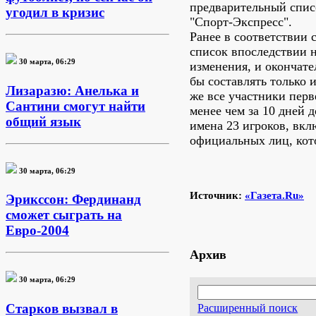
предварительный списо
угодил в кризис
"Спорт-Экспресс".
Ранее в соответствии 
список впоследствии н
30 марта, 06:29
изменения, и окончате
бы составлять только 
Лизаразю: Анелька и
же все участники перв
Сантини смогут найти
менее чем за 10 дней 
общий язык
имена 23 игроков, вклю
официальных лиц, кот
30 марта, 06:29
Источник:
«Газета.Ru»
Эрикссон: Фердинанд
сможет сыграть на
Евро-2004
Архив
30 марта, 06:29
Старков вызвал в
Расширенный поиск