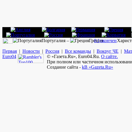
Португалия –
Греция
0:1
окончен
Харист
Первая
|
Новости
|
Россия
|
Все команды
|
Вокруг ЧЕ
|
Мат
Euro
04
© «Газета.Ru», Euro04.Ru.
О сайте.
При полном или частичном использовании
Создание сайта -
kB «Gazeta.Ru»