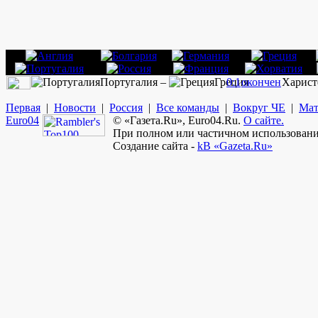
Португалия –
Греция
0:1
окончен
Харист
Первая
|
Новости
|
Россия
|
Все команды
|
Вокруг ЧЕ
|
Мат
Euro
04
© «Газета.Ru», Euro04.Ru.
О сайте.
При полном или частичном использовании
Создание сайта -
kB «Gazeta.Ru»