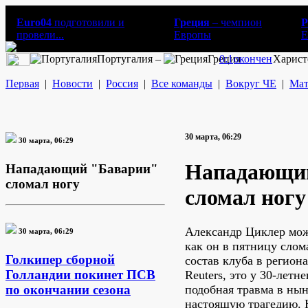
Euro04
подготовили и
Греция
– чемпион
Р
провели...
Европы
E
Португалия –
Греция
0:1
окончен
Харист
Первая
|
Новости
|
Россия
|
Все команды
|
Вокруг ЧЕ
|
Мат
30 марта, 06:29
30 марта, 06:29
Нападающи
Нападающий "Баварии"
сломал ногу
сломал ногу
Александр Циклер може
30 марта, 06:29
как он в пятницу слом
Голкипер сборной
состав клуба в регион
Голландии покинет ПСВ
Reuters, это у 30-летн
подобная травма в ны
по окончании сезона
настоящую трагедию. Н