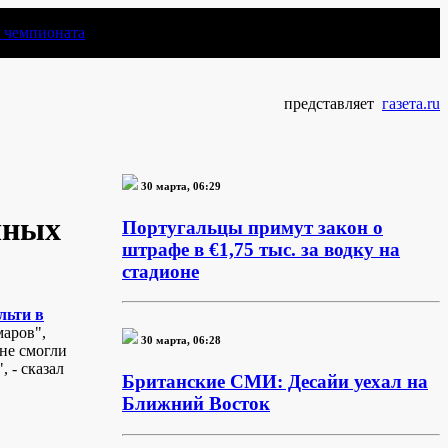
чемпионата
представляет
газета.ru
30 марта, 06:29
чных
Португальцы примут закон о
штрафе в €1,75 тыс. за водку на
стадионе
льти в
маров",
30 марта, 06:28
 не смогли
 - сказал
Британские СМИ: Десайи уехал на
Ближний Восток