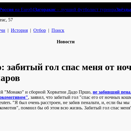
Россия
на Euro04
Загоракис
– лучший футболист турнира
Звёзды
еас, 57
чи
|
История
|
Отбор
|
Поиск
Новости
 забитый гол спас меня от но
аров
й "Монако" и сборной Хорватии Дадо Пршо,
не забивший пена
Локомотивом"
, заявил, что забитый гол "cпас его от ночных кош
uters. "Я был очень расстроен, не забив пенальти, и, если бы мы
омотив", помнил бы об этом всю жизнь. Забитый гол спас меня",