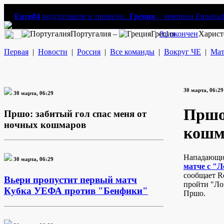
Euro04
подготовили и провели...
Греция
– чемпион Европы
Португалия –
Греция
0:1
окончен
Харист
Первая
|
Новости
|
Россия
|
Все команды
|
Вокруг ЧЕ
|
Мат
30 марта, 06:29
30 марта, 06:29
Пршо:
Пршо: забитый гол спас меня от
ночных кошмаров
кошм
Нападающи
30 марта, 06:29
матче с "
сообщает Re
Вьери пропустит первый матч
пройти "Лок
Кубка УЕФА против "Бенфики"
Пршо.