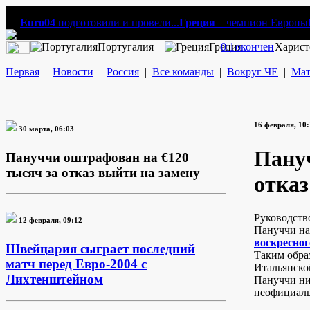
Euro04
подготовили и провели...
Греция
– чемпион Европы
Португалия –
Греция
0:1
окончен
Харист
Первая
|
Новости
|
Россия
|
Все команды
|
Вокруг ЧЕ
|
Мат
16 февраля, 10
30 марта, 06:03
Пануч
Пануччи оштрафован на €120
тысяч за отказ выйти на замену
отказ
Руководств
12 февраля, 09:12
Пануччи на 
воскресног
Швейцария сыграет последний
Таким обра
матч перед Евро-2004 с
Итальянско
Лихтенштейном
Пануччи ни
неофициаль