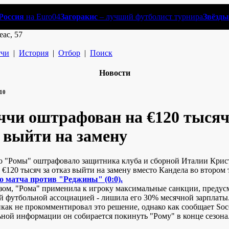
Россия
на Euro04
Загоракис
– лучший футболист турнира
Звёзды
еас, 57
чи
|
История
|
Отбор
|
Поиск
Новости
:10
чи оштрафован на €120 тысяч
 выйти на замену
о "Ромы" оштрафовало защитника клуба и сборной Италии Крис
€120 тысяч за отказ выйти на замену вместо Кандела во втором
о матча против "Реджины" (0:0).
зом, "Рома" применила к игроку максимальные санкции, преду
й футбольной ассоциацией - лишила его 30% месячной зарплаты
как не прокомментировал это решение, однако как сообщает Soc
ной информации он собирается покинуть "Рому" в конце сезона