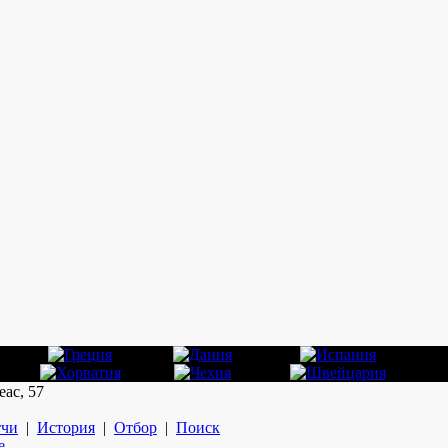
еас, 57
чи
|
История
|
Отбор
|
Поиск
е.