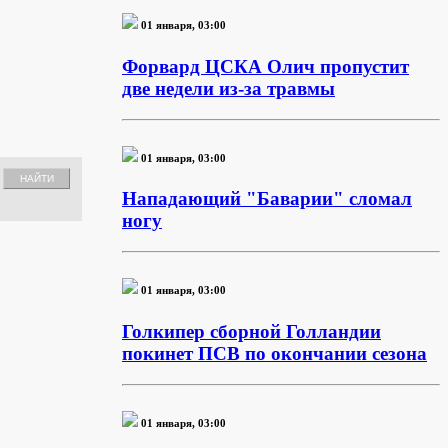
01 января, 03:00
Форвард ЦСКА Олич пропустит
две недели из-за травмы
01 января, 03:00
Нападающий "Баварии" сломал
ногу
01 января, 03:00
Голкипер сборной Голландии
покинет ПСВ по окончании сезона
01 января, 03:00