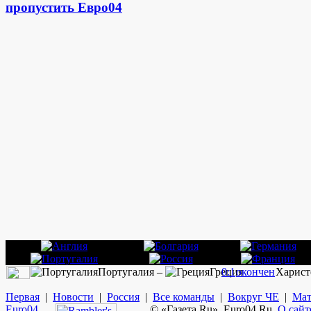
пропустить Евро04
Португалия –
Греция
0:1
окончен
Харист
Первая
|
Новости
|
Россия
|
Все команды
|
Вокруг ЧЕ
|
Мат
Euro
04
© «Газета.Ru», Euro04.Ru.
О сайт