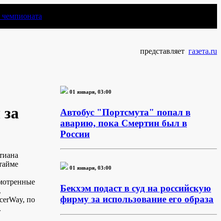
чемпионата
представляет
газета.ru
01 января, 03:00
 за
Автобус "Портсмута" попал в
аварию, пока Смертин был в
России
тиана
 тайме
01 января, 03:00
смотренные
Бекхэм подаст в суд на российскую
.
фирму за использование его образа
cerWay, по
.