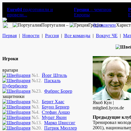
Euro04
подготовили и
Греция
– чемпион
Р
провели...
Европы
E
Португалия –
Греция
0:1
окончен
Харист
Первая
|
Новости
|
Россия
|
Все команды
|
Вокруг ЧЕ
|
Мат
Игроки
вратари
№1.
Йорг Штиль
№12.
Паскаль
Цубербюлер
№23.
Фабрис Борер
защитники
№2.
Бернт Хаас
Якоб Кун |
№3.
Бруно Бернер
mitglied.lycos.de
№4.
Стефан Аншо
Предыдущие клу
№5.
Мурат Якин
Тренировал молод
№13.
Марко Цвиссиг
2001), националь
№20.
Патрик Мюллер