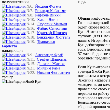
года.
полузащитники
№6.
Йоханн Фогель
№7.
Рикардо Кабаньяс
№8.
Рафаэль Викки
Общая информац
№10.
Хакан Якин
Главной надеждой
№14.
Людовик Маньин
будет, скорее всег
№16.
Фабио Селестини
Кун. Этот специал
№17.
Кристоф Шпихер
футбола. Для Швей
№18.
Бенжамин Хюггель
нашего Игоря Нетт
№19.
Транкильо
Кун дебютировал 
Барнетта
года. Впоследстви
нападающие
57 матчей, долгое 
№9.
Александр Фрай
образцом преданно
№11.
Стефан Шапюиза
№15.
Даниэль Жигакс
Если Куна-игрока 
№21.
Милаим Рама
тренера Якоба Кун
№22.
Йоханн Фонлантен
патриотом и ветер
тренер
Закончив карьеру 
Якоб Кун
молодежными кома
провел всю свою к
перешел на работ
тренировал юношес
Большинство сего
сборной прошли ч