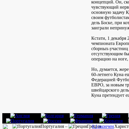
концепций. Он, ск
чувствующий нерв 
основную задачу К
своим футболистам
дель Боске, при ко
заиграли непринуж
Кстати, 1 декабря 
чемпионата Европ
сборных-участниц
отсутствующим был
операцию на ноге, 
Но, думается, жер
60-летнего Куна ещ
Федерацией Футбо
ЕВРО, за новым т
швейцарского дель 
Куна претендует е
Португалия –
Греция
0:1
окончен
Харист