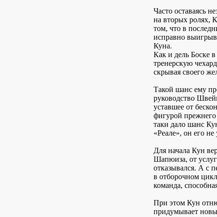
Часто оставаясь н
на вторых ролях, 
том, что в послед
исправно выигрыва
Куна.
Как и дель Боске в
тренерскую чехард
скрывая своего же
Такой шанс ему пр
руководство Швей
уставшее от беско
фигурой прежнего 
таки дало шанс Кун
«Реале», он его не
Для начала Кун ве
Шапюиза, от услуг
отказывался. А с 
в отборочном цикл
команда, способна
При этом Кун отню
придумывает новы