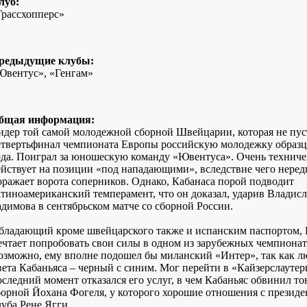
луб:
Грассхопперс»
редыдущие клубы:
Ювентус», «Генгам»
бщая информация:
идер той самой молодежной сборной Швейцарии, которая не пус
етвертьфинал чемпионата Европы российскую молодежку образц
ода. Поиграл за юношескую команду «Ювентуса». Очень техниче
ействует на позиции «под нападающими», вследствие чего неред
оражает ворота соперников. Однако, Кабанаса порой подводит
атиноамериканский темперамент, что он доказал, ударив Владисл
адимова в сентябрьском матче со сборной России.
бладающий кроме швейцарского также и испанским паспортом, 
ечтает попробовать свои силы в одном из зарубежных чемпионат
озможно, ему вполне подошел бы миланский «Интер», так как 
вета Кабаньяса – черный с синим. Мог перейти в «Кайзерслаутерн
оследний момент отказался его услуг, в чем Кабаньяс обвинил т
борной Йохана Фогеля, у которого хорошие отношения с презид
луба Рене Ягги.