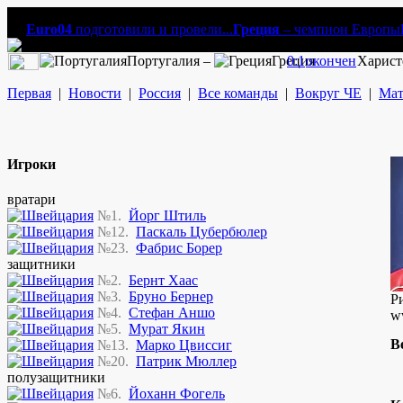
Euro04
подготовили и провели...
Греция
– чемпион Европы
Португалия –
Греция
0:1
окончен
Харист
Первая
|
Новости
|
Россия
|
Все команды
|
Вокруг ЧЕ
|
Мат
Игроки
вратари
№1.
Йорг Штиль
№12.
Паскаль Цубербюлер
№23.
Фабрис Борер
защитники
№2.
Бернт Хаас
№3.
Бруно Бернер
Р
№4.
Стефан Аншо
w
№5.
Мурат Якин
В
№13.
Марко Цвиссиг
№20.
Патрик Мюллер
полузащитники
№6.
Йоханн Фогель