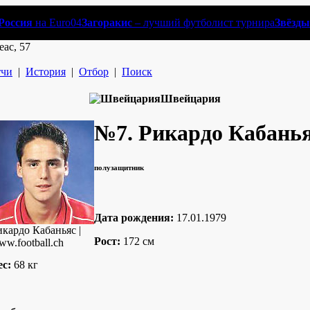
Россия
на Euro04
Загоракис
– лучший футболист турнира
Звёзды
еас, 57
чи
|
История
|
Отбор
|
Поиск
Швейцария
№7.
Рикардо Кабань
полузащитник
Дата рождения:
17.01.1979
икардо Кабаньяс |
Рост:
172 см
ww.football.ch
ес:
68 кг