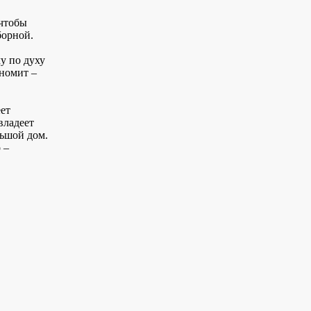
 чтобы
борной.
му по духу
номит –
ет
владеет
льшой дом.
 –