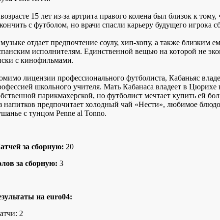
 возрасте 15 лет из-за артрита правого колена был близок к тому,
акончить с футболом, но врачи спасли карьеру будущего игрока с
 музыке отдает предпочтение соулу, хип-хопу, а также близким е
спанским исполнителям. Единственной вещью на которой не эко
иски с кинофильмами.
омимо лицензии профессионального футболиста, Кабаньяс владе
рофессией школьного учителя. Мать Кабанаса владеет в Цюрихе 
обственной парикмахерской, но футболист мечтает купить ей бо
з напитков предпочитает холодный чай «Нести», любимое блюдо
ушанье с тунцом Penne al Tonno.
атчей за сборную:
20
олов за сборную:
3
езультаты на euro04:
атчи: 2