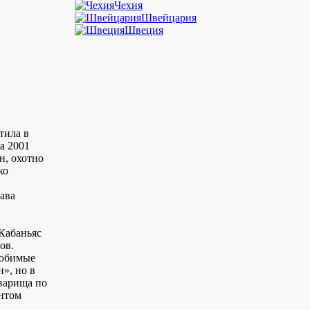
Чехия
Швейцария
Швеция
тила в
а 2001
н, охотно
ко
ава
Кабаньяс
ов.
любимые
», но в
оварища по
ентом