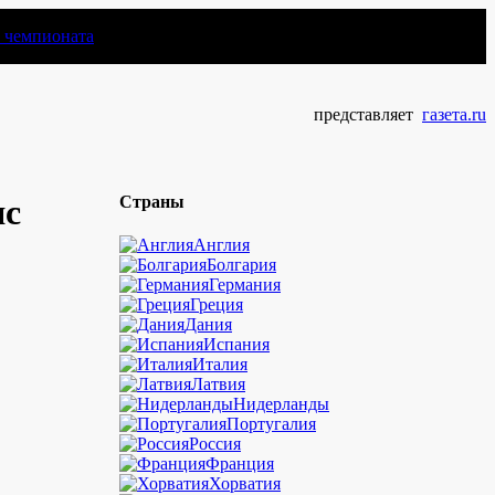
чемпионата
представляет
газета.ru
яс
Страны
Англия
Болгария
Германия
Греция
Дания
Испания
Италия
Латвия
Нидерланды
Португалия
Россия
Франция
Хорватия