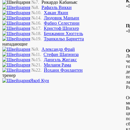
К
№7.
Рикардо Кабаньяс
«
№8.
Рафаэль Викки
№10.
Хакан Якин
№14.
Людовик Маньин
№16.
Фабио Селестини
П
№17.
Кристоф Шпихер
«
№18.
Бенжамин Хюггель
№19.
Транкильо Барнетта
нападающие
№9.
Александр Фрай
О
№11.
Стефан Шапюиза
Л
№15.
Даниэль Жигакс
ч
№21.
Милаим Рама
г
№22.
Йоханн Фонлантен
д
тренер
п
Якоб Кун
л
Р
О
м
В
ц
п
с
к