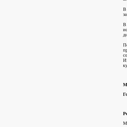
В
з
В
и
д
П
п
с
И
к
М
Г
Р
М