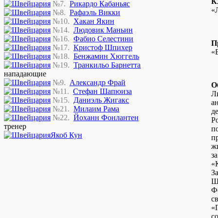
К
№7.
Рикардо Кабаньяс
«
№8.
Рафаэль Викки
№10.
Хакан Якин
№14.
Людовик Маньин
№16.
Фабио Селестини
П
№17.
Кристоф Шпихер
«
№18.
Бенжамин Хюггель
№19.
Транкильо Барнетта
нападающие
№9.
Александр Фрай
О
№11.
Стефан Шапюиза
Л
№15.
Даниэль Жигакс
а
№21.
Милаим Рама
д
№22.
Йоханн Фонлантен
Р
тренер
п
Якоб Кун
п
ж
з
«
З
Ш
Ф
с
«
с