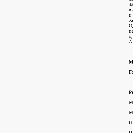
З
в
и
Х
О
п
о
А
М
Г
Р
М
М
Г
П