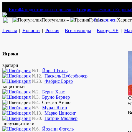
Euro04
подготовили и провели...
Греция
– чемпион Европы
Португалия –
Греция
0:1
окончен
Харист
Первая
|
Новости
|
Россия
|
Все команды
|
Вокруг ЧЕ
|
Мат
Игроки
вратари
№1.
Йорг Штиль
№12.
Паскаль Цубербюлер
№23.
Фабрис Борер
защитники
№2.
Бернт Хаас
№3.
Бруно Бернер
С
№4.
Стефан Аншо
ww
№5.
Мурат Якин
В
№13.
Марко Цвиссиг
№20.
Патрик Мюллер
полузащитники
№6.
Йоханн Фогель