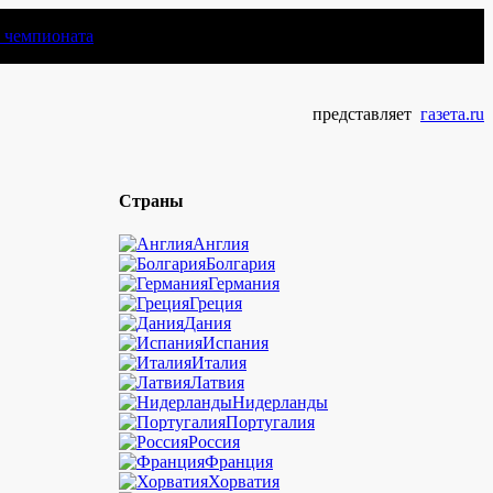
чемпионата
представляет
газета.ru
Страны
Англия
Болгария
Германия
Греция
Дания
Испания
Италия
Латвия
Нидерланды
Португалия
Россия
Франция
Хорватия