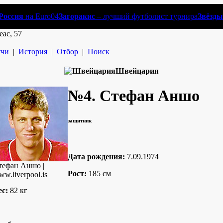
Россия
на Euro04
Загоракис
– лучший футболист турнира
Звёзды
еас, 57
чи
|
История
|
Отбор
|
Поиск
Швейцария
№4.
Стефан Аншо
защитник
Дата рождения:
7.09.1974
тефан Аншо |
Рост:
185 см
w.liverpool.is
ес:
82 кг