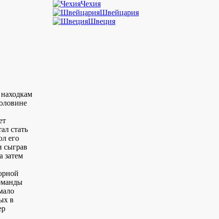
Чехия
Швейцария
Швеция
 находкам
половине
ет
ал стать
ол его
и сыграв
а затем
борной
оманды
мало
ых в
ер