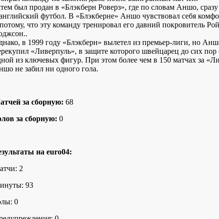
атем был продан в «Блэкберн Роверз», где по словам Аншо, сраз
 английский футбол. В «Блэкберне» Аншо чувствовал себя комф
 потому, что эту команду тренировал его давний покровитель Ро
оджсон..
днако, в 1999 году «Блэкберн» вылетел из премьер-лиги, но Анш
ерекупил «Ливерпуль», в защите которого швейцарец до сих пор 
дной из ключевых фигур. При этом более чем в 150 матчах за «Л
ншо не забил ни одного гола.
атчей за сборную:
68
олов за сборную:
0
езультаты на euro04:
атчи: 2
инуты: 93
олы: 0
редупреждения: 0