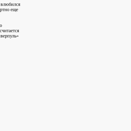
у влюбился
ортно еще
й
о
считается
иверпуль»