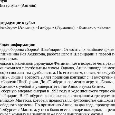
луб:
Ливерпуль» (Англия)
редыдущие клубы:
Блэкберн» (Англия), «Гамбург» (Германия), «Ксамакс», «Бюль»
бщая информация:
идер обороны сборной Швейцарии. Относится к наиболее ярким
нгличанина Роя Ходжсона, работавшего в Швейцарии в первой 
евяностых.
одился в маленькой деревушке Фетиньи, где в возрасте четырех л
ознакомился с футбольным мячом. Однако, Аншо никогда не мечт
рофессиональным футболистом. По его словам, понял, что «футб
изнь», лишь в возрасте 20 лет подписав контракт с «Гамбургом» 
а сборную Швейцарии. До «Гамбурга» совмещал игру за «Бюль», 
Ксамакс» с учебой в университете, где Аншо изучал бизнес.
а сборную впервые сыграл в 1993 году в ходе японского турне с
вейцарии. В «Гамбурге» конфликтовал с тогдашним тренером к
еликсом Магатом, который предоставлял футболистам слишком 
вободного времени. По признанию Аншо, за два года, проведенн
Гамбурге» с Магатом, у него было всего четыре выходных – трен
обирал команду на занятия даже после выигранных матчей.