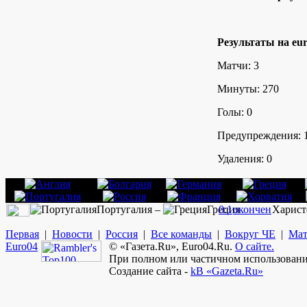
Результаты на eur
Матчи: 3
Минуты: 270
Голы: 0
Предупреждения: 
Удаления: 0
Португалия –
Греция
0:1
окончен
Харист
Первая
|
Новости
|
Россия
|
Все команды
|
Вокруг ЧЕ
|
Мат
Euro
04
© «Газета.Ru», Euro04.Ru.
О сайте.
При полном или частичном использовании
Создание сайта -
kB «Gazeta.Ru»