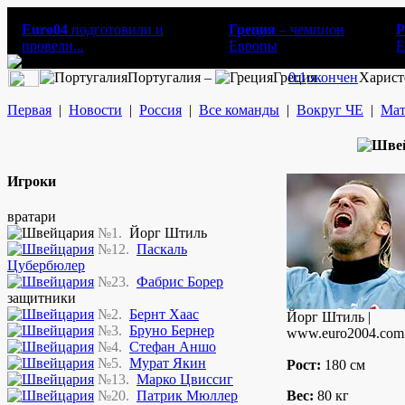
Euro04
подготовили и
Греция
– чемпион
Р
провели...
Европы
E
Португалия –
Греция
0:1
окончен
Харист
Первая
|
Новости
|
Россия
|
Все команды
|
Вокруг ЧЕ
|
Мат
Игроки
вратари
№1.
Йорг Штиль
№12.
Паскаль
Цубербюлер
№23.
Фабрис Борер
защитники
№2.
Бернт Хаас
Йорг Штиль |
№3.
Бруно Бернер
www.euro2004.com
№4.
Стефан Аншо
№5.
Мурат Якин
Рост:
180 см
№13.
Марко Цвиссиг
№20.
Патрик Мюллер
Вес:
80 кг