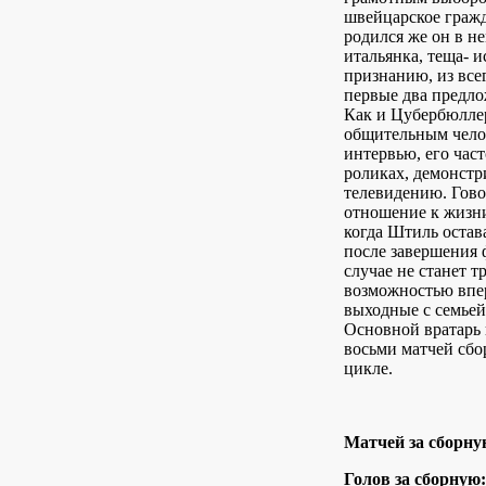
швейцарское гражд
родился же он в н
итальянка, теща- и
признанию, из все
первые два предло
Как и Цубербюлле
общительным челов
интервью, его час
роликах, демонст
телевидению. Гово
отношение к жизни
когда Штиль остава
после завершения 
случае не станет т
возможностью впер
выходные с семьей
Основной вратарь 
восьми матчей сб
цикле.
Матчей за сборну
Голов за сборную: