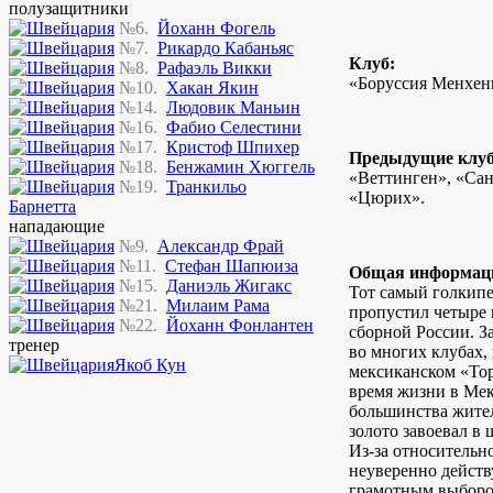
полузащитники
№6.
Йоханн Фогель
№7.
Рикардо Кабаньяс
Клуб:
№8.
Рафаэль Викки
«Боруссия Менхенг
№10.
Хакан Якин
№14.
Людовик Маньин
№16.
Фабио Селестини
№17.
Кристоф Шпихер
Предыдущие клу
№18.
Бенжамин Хюггель
«Веттинген», «Сан
№19.
Транкильо
«Цюрих».
Барнетта
нападающие
№9.
Александр Фрай
№11.
Стефан Шапюиза
Общая информац
№15.
Даниэль Жигакс
Тот самый голкипе
№21.
Милаим Рама
пропустил четыре 
№22.
Йоханн Фонлантен
сборной России. З
тренер
во многих клубах, 
Якоб Кун
мексиканском «Тор
время жизни в Мек
большинства жител
золото завоевал в
Из-за относительно
неуверенно действ
грамотным выборо