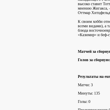
высоко ставит Тот
мнению Жигакса, 
Оттмар Хитцфельд
К своим хобби отн
всеми видами), а 
блюда восточноевр
«Казимир» и беф-с
Матчей за сборну
Голов за сборную:
Результаты на eur
Матчи: 3
Минуты: 135
Голы: 0
Предупреждения: 