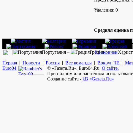
Удаления: 0
Средняя оценка п
Португалия –
Греция
0:1
окончен
Харист
Первая
|
Новости
|
Россия
|
Все команды
|
Вокруг ЧЕ
|
Мат
Euro
04
© «Газета.Ru», Euro04.Ru.
О сайте.
При полном или частичном использовании
Создание сайта -
kB «Gazeta.Ru»