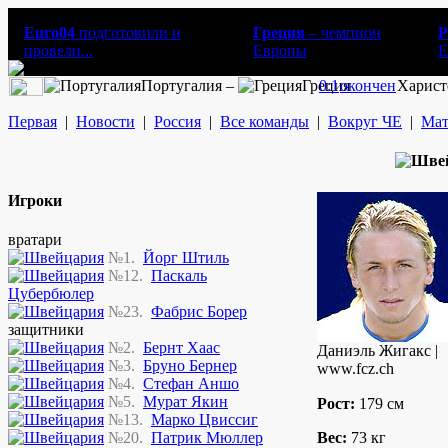
Euro04
подготовили и
Греция
– чемпион
Р
провели...
Европы
E
Португалия –
Греция
0:1
окончен
Харист
Первая
|
Новости
|
Россия
|
Все команды
|
Вокруг ЧЕ
|
Мат
Игроки
вратари
№1.
Йорг Штиль
№12.
Паскаль
Цубербюлер
№23.
Фабрис Борер
защитники
№2.
Бернт Хаас
Даниэль Жигакс |
№3.
Бруно Бернер
www.fcz.ch
№4.
Стефан Аншо
№5.
Мурат Якин
Рост:
179 см
№13.
Марко Цвиссиг
№20.
Патрик Мюллер
Вес:
73 кг