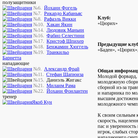
полузащитники
№6.
Йоханн Фогель
№7.
Рикардо Кабаньяс
Клуб:
№8.
Рафаэль Викки
«Цюрих»
№10.
Хакан Якин
№14.
Людовик Маньин
№16.
Фабио Селестини
№17.
Кристоф Шпихер
Предыдущие клу
№18.
Бенжамин Хюггель
«Баден», «Цюрих»,
№19.
Транкильо
Барнетта
нападающие
№9.
Александр Фрай
Общая информац
№11.
Стефан Шапюиза
Молодой форвард, 
№15.
Даниэль Жигакс
молодежную сборн
№21.
Милаим Рама
сборной из-за тра
№22.
Йоханн Фонлантен
и напарника по мо
тренер
высшим достижени
Якоб Кун
молодежного чемп
К своим сильным к
скорость, нацелен
пас и уверенность 
игрок, слабых стор
нападающего счита