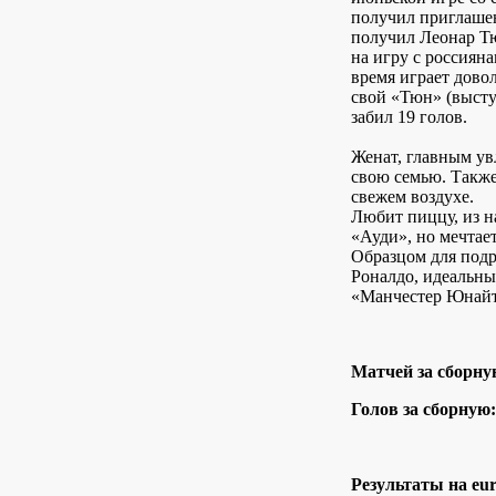
получил приглашен
получил Леонар Тю
на игру с россиян
время играет довол
свой «Тюн» (выступ
забил 19 голов.
Женат, главным у
свою семью. Также
свежем воздухе.
Любит пиццу, из н
«Ауди», но мечтае
Образцом для подр
Роналдо, идеальны
«Манчестер Юнайт
Матчей за сборну
Голов за сборную:
Результаты на eur