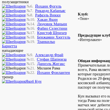
полузащитники
№6.
Йоханн Фогель
№7.
Рикардо Кабаньяс
Клуб:
№8.
Рафаэль Викки
«Тюн»
№10.
Хакан Якин
№14.
Людовик Маньин
№16.
Фабио Селестини
№17.
Кристоф Шпихер
Предыдущие клу
№18.
Бенжамин Хюггель
«Интерлакен»
№19.
Транкильо
Барнетта
нападающие
№9.
Александр Фрай
№11.
Стефан Шапюиза
Общая информац
№15.
Даниэль Жигакс
Примечательная л
№21.
Милаим Рама
всего, Рама являет
№22.
Йоханн Фонлантен
которые празднуют
тренер
Родился он 29 февр
Якоб Кун
косовский албанец
паспорт он получил
Кун вызывал его н
тогда Рама на пол
матчах мог дебют
июньской игре со 