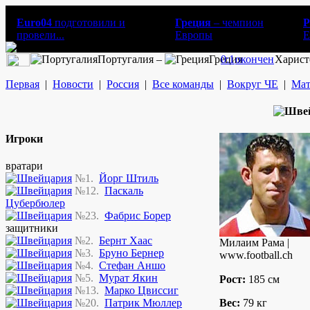
Euro04
подготовили и
Греция
– чемпион
Р
провели...
Европы
E
Португалия –
Греция
0:1
окончен
Харист
Первая
|
Новости
|
Россия
|
Все команды
|
Вокруг ЧЕ
|
Мат
Игроки
вратари
№1.
Йорг Штиль
№12.
Паскаль
Цубербюлер
№23.
Фабрис Борер
защитники
№2.
Бернт Хаас
Милаим Рама |
№3.
Бруно Бернер
www.football.ch
№4.
Стефан Аншо
№5.
Мурат Якин
Рост:
185 см
№13.
Марко Цвиссиг
№20.
Патрик Мюллер
Вес:
79 кг