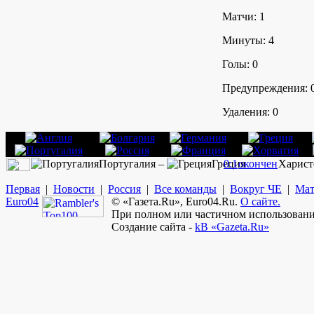
Матчи: 1
Минуты: 4
Голы: 0
Предупреждения: 
Удаления: 0
Португалия –
Греция
0:1
окончен
Харист
Первая
|
Новости
|
Россия
|
Все команды
|
Вокруг ЧЕ
|
Мат
Euro
04
© «Газета.Ru», Euro04.Ru.
О сайте.
При полном или частичном использовании
Создание сайта -
kB «Gazeta.Ru»