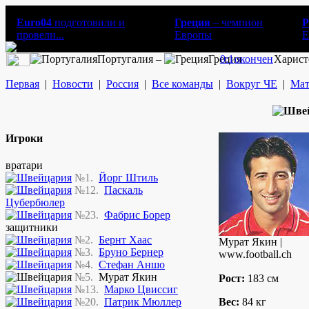
Euro04
подготовили и
Греция
– чемпион
Р
провели...
Европы
E
Португалия –
Греция
0:1
окончен
Харист
Первая
|
Новости
|
Россия
|
Все команды
|
Вокруг ЧЕ
|
Мат
Игроки
вратари
№1.
Йорг Штиль
№12.
Паскаль
Цубербюлер
№23.
Фабрис Борер
защитники
№2.
Бернт Хаас
Мурат Якин |
№3.
Бруно Бернер
www.football.ch
№4.
Стефан Аншо
№5.
Мурат Якин
Рост:
183 см
№13.
Марко Цвиссиг
№20.
Патрик Мюллер
Вес:
84 кг