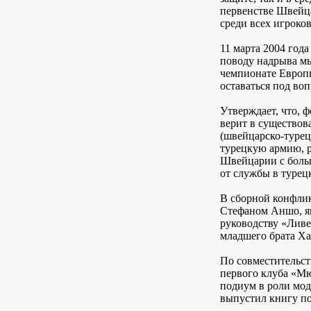
первенстве Швейц
среди всех игроков
11 марта 2004 год
поводу надрыва мы
чемпионате Европы
оставаться под во
Утверждает, что, 
верит в существов
(швейцарско-турец
турецкую армию, 
Швейцарии с больш
от службы в турец
В сборной конфлик
Стефаном Аншо, як
руководству «Ливе
младшего брата Ха
По совместительст
первого клуба «М
подиум в роли мод
выпустил книгу по