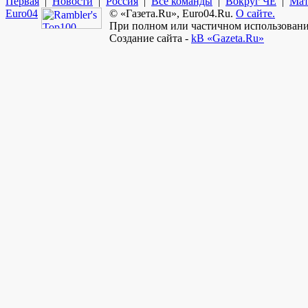
Первая
|
Новости
|
Россия
|
Все команды
|
Вокруг ЧЕ
|
Мат
Euro
04
© «Газета.Ru», Euro04.Ru.
О сайте.
При полном или частичном использовании
Создание сайта -
kB «Gazeta.Ru»