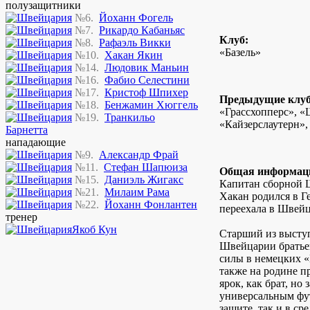
полузащитники
№6.
Йоханн Фогель
№7.
Рикардо Кабаньяс
Клуб:
№8.
Рафаэль Викки
«Базель»
№10.
Хакан Якин
№14.
Людовик Маньин
№16.
Фабио Селестини
№17.
Кристоф Шпихер
Предыдущие клу
№18.
Бенжамин Хюггель
«Грассхопперс», «
№19.
Транкильо
«Кайзерслаутерн
Барнетта
нападающие
№9.
Александр Фрай
№11.
Стефан Шапюиза
Общая информац
№15.
Даниэль Жигакс
Капитан сборной 
№21.
Милаим Рама
Хакан родился в Г
№22.
Йоханн Фонлантен
переехала в Швей
тренер
Якоб Кун
Старший из высту
Швейцарии братье
силы в немецких «
также на родине п
ярок, как брат, но 
универсальным фут
защите, так и в ср