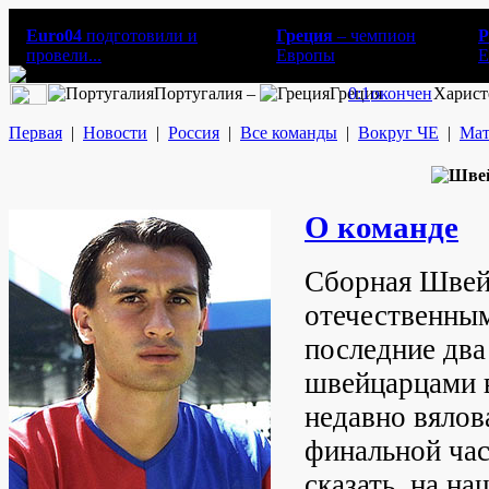
Euro04
подготовили и
Греция
– чемпион
Р
провели...
Европы
E
Португалия –
Греция
0:1
окончен
Харист
Первая
|
Новости
|
Россия
|
Все команды
|
Вокруг ЧЕ
|
Мат
О команде
Сборная Швейц
отечественным
последние два
швейцарцами в
недавно вялов
финальной ча
сказать, на на