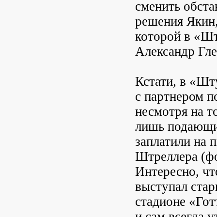
сменить обста
решения Якин,
которой в «Шт
Александр Гле
Кстати, в «Шт
с партнером 
несмотря на т
лишь подающи
заплатили на 
Штреллера (фор
Интересно, чт
выступал стар
стадионе «Гот
и сам всегда 