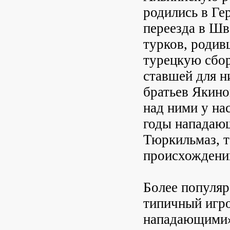
родились в Ге
переезда в Шв
турков, родив
турецкую сбо
ставшей для 
братьев Якино
над ними у на
годы нападаю
Тюркильмаз, 
происхождени
Более популяр
типичный игро
нападающими»