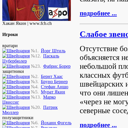
подробнее ...
Хакан Якин | www.fcb.ch
Слабое звен
Игроки
вратари
Отсутствие бо
№1.
Йорг Штиль
объясняется н
№12.
Паскаль
Цубербюлер
небольшой пло
№23.
Фабрис Борер
защитники
классных футб
№2.
Бернт Хаас
№3.
Бруно Бернер
швейцарских и
№4.
Стефан Аншо
что они лишен
№5.
Мурат Якин
№13.
Марко
«через не мог
Цвиссиг
№20.
Патрик
северные сосе
Мюллер
полузащитники
№6.
Йоханн Фогель
подробнее ...
№7.
Рикардо