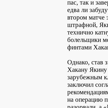
пас, так и за
едва ли забуд
втором матче 
штрафной, Яки
технично катн
болельщики мо
финтами Хака
Однако, став 
Хакану Якину 
зарубежным к
заключил согл
рекомендациям
на операцию п
разорвали, а 