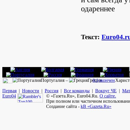
одареннее
Текст:
Euro04.r
Португалия –
Греция
0:1
окончен
Харист
Первая
|
Новости
|
Россия
|
Все команды
|
Вокруг ЧЕ
|
Мат
Euro
04
© «Газета.Ru», Euro04.Ru.
О сайте.
При полном или частичном использовании
Создание сайта -
kB «Gazeta.Ru»