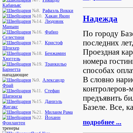
Кабаньяс
№8.
Рафаэль Викки
№10.
Хакан Якин
Надежда
№14.
Людовик
Маньин
По городу Баз
№16.
Фабио
Селестини
последних лет
№17.
Кристоф
Шпихер
Проездная кар
№18.
Бенжамин
Хюггель
номера гостин
№19.
Транкильо
способах опла
Барнетта
нападающие
В словно нари
№9.
Александр
Фрай
контролеров-
№11.
Стефан
предъявить би
Шапюиза
№15.
Даниэль
Базеле. Все, к
Жигакс
№21.
Милаим Рама
№22.
Йоханн
подробнее ...
Фонлантен
тренеры